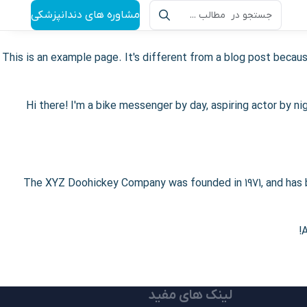
مشاوره های دندانپزشکی
This is an example page. It's different from a blog post becaus
Hi there! I'm a bike messenger by day, aspiring actor by ni
The XYZ Doohickey Company was founded in 1971, and has be
A
لینک های مفید