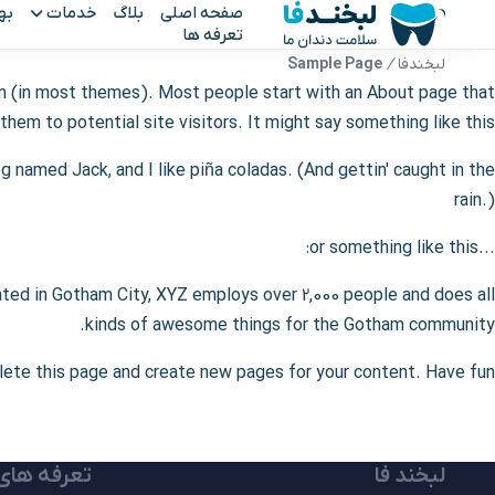
صفحه اصلی
بلاگ
خدمات
به
تعرفه ها
لبخندفا
/
Sample Page
tion (in most themes). Most people start with an About page that
them to potential site visitors. It might say something like this:
og named Jack, and I like piña coladas. (And gettin' caught in the
rain.)
...or something like this:
ted in Gotham City, XYZ employs over 2,000 people and does all
kinds of awesome things for the Gotham community.
lete this page and create new pages for your content. Have fun!
لبخند فا
تعرفه های