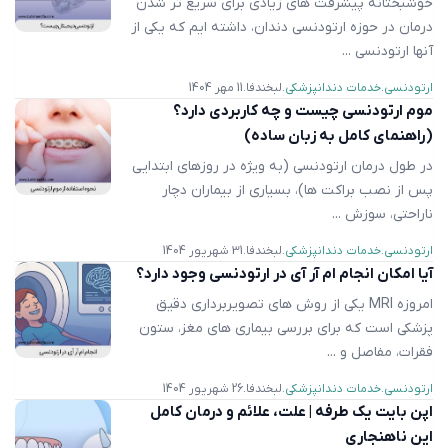
خوشبختانه پیشرفت های زیادی برای سریع تر شدن
درمان در حوزه ارتودنسی دندان، داشته ایم که یکی از
آنها ارتودنسی ...
ارتودنسی
خدمات دندانپزشکی
لبخندفا
11 مهر 1404
موم ارتودنسی چیست و چه کاربردی دارد؟
(راهنمای کامل به زبان ساده)
در طول درمان ارتودنسی (به ویژه در روزهای ابتدایی
پس از نصب براکت ها)، بسیاری از بیماران دچار
ناراحتی، سوزش ...
ارتودنسی
خدمات دندانپزشکی
لبخندفا
31 شهریور 1404
آیا امکان انجام ام آر آی در ارتودنسی وجود دارد؟
امروزه MRI یکی از روش های تصویربرداری دقیق
پزشکی است که برای بررسی بیماری های مغز، ستون
فقرات، مفاصل و ...
ارتودنسی
خدمات دندانپزشکی
لبخندفا
26 شهریور 1404
اپن بایت یک طرفه | علت، علائم و درمان کامل
این ناهنجاری