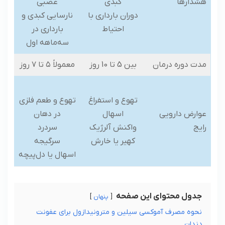
هشدارها
کبدی
عصبی
دوران بارداری با
نارسایی کبدی و
احتیاط
بارداری در
سه‌ماهه اول
مدت دوره درمان
بین 5 تا 10 روز
معمولاً ۵ تا ۷ روز
تهوع و استفراغ
تهوع و طعم فلزی
عوارض دارویی
اسهال
در دهان
رایج
واکنش آلرژیک
سردرد
کهیر یا خارش
سرگیجه
اسهال یا دل‌پیچه
جدول محتوای این صفحه
پنهان
نحوه مصرف آموکسی سیلین و مترونیدازول برای عفونت
دندان