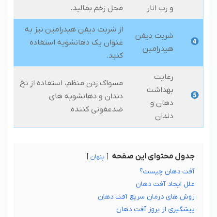
و رب انار
محل زخم بمالید.
از شربت دیفن هیدرامین نیز به
شربت دیفن
عنوان یک دهانشویه استفاده
هیدرامین
کنید.
رعایت
مسواک زدن منظم، استفاده از نخ
بهداشت
دندان و دهانشویه های
دهان و
ضدعفونی کننده
دندان
جدول محتوای این صفحه
پنهان
آفت دهان چیست؟
علل ایجاد آفت دهان
روش های درمان سریع آفت دهان
پیشگیری از بروز آفت دهان