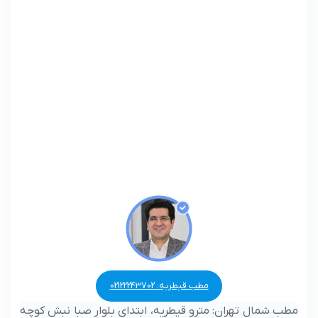
مطب قیطریه: 02122243702
مطب شمال تهران: مترو قیطریه، ابتدای بلوار صبا نبش کوچه