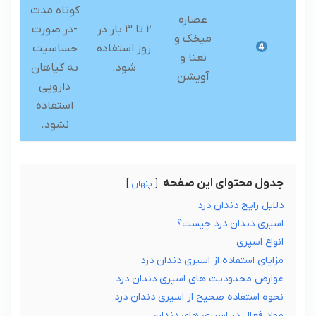
کوتاه مدت
عصاره
2 تا 3 بار در
-در صورت
میخک و
روز استفاده
حساسیت
نعنا و
شود.
به گیاهان
آویشن
دارویی
استفاده
نشود.
جدول محتوای این صفحه
پنهان
دلایل رایج دندان درد
اسپری دندان درد چیست؟
انواع اسپری
مزایای استفاده از اسپری دندان درد
عوارض محدودیت های اسپری دندان درد
نحوه استفاده صحیح از اسپری دندان درد
مواد فعال در اسپری های دندان