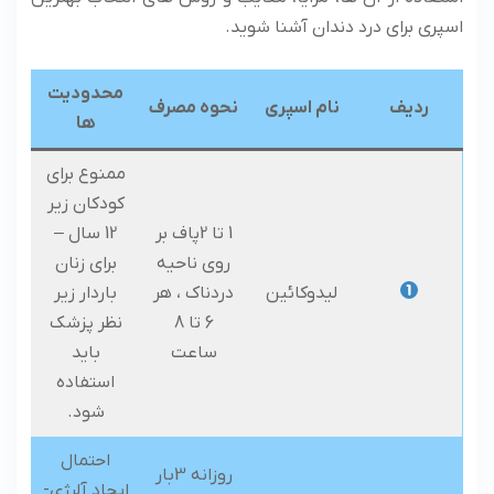
اسپری برای درد دندان آشنا شوید.
محدودیت
ردیف
نام اسپری
نحوه مصرف
ها
ممنوع برای
کودکان زیر
1 تا 2پاف بر
12 سال –
روی ناحیه
برای زنان
لیدوکائین
دردناک ، هر
باردار زیر
6 تا 8
نظر پزشک
ساعت
باید
استفاده
شود.
احتمال
روزانه 3بار
ایجاد آلرژی-