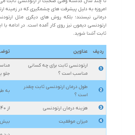
تا چند سال گذشته وقتی صحبت از ارتودنسی ثابت می
امروزه به دلیل پیشرفت های چشمگیری که در زمینه ارت
درمانی نیستند؛ بلکه روش های دیگری مثل ارتودنس
ارتودنسی دیمون نیز روی کار آمده است. در ادامه با ا
ثابت آشنا شوید.
ردیف
عناوین
توضی
ارتودنسی ثابت برای چه کسانی
مناسب
مناسب است ؟
جلو ی
طول درمان ارتودنسی ثابت چقدر
به طور م
است ؟
هزینه درمان ارتودنسی
از 40 میلیون تومان تا 120 میلیون تومان
میزان موفقیت
بیش از 90 درصد با هم
درد م