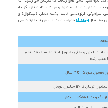
 شد تنها سیم کشی های زمخت به فکرمان می رسید، اما
ودنسی دندان داشته ایم تنها بریس های ثابت فلزی گزینه
ی سرامیکی، ارتودنسی ثابت پشت دندان (لینگوال) و
ین مقاله از
لبخند فا
همراه باشید تا بیش تر با ارتودنسی
حات
 افراد با بهم ریختگی دندان زیاد تا متوسط ، فک های
ا عقب رفته
عمول بین 1.5 تا 3 سال
کاری بیمار
وقت پس از هر تنظیم