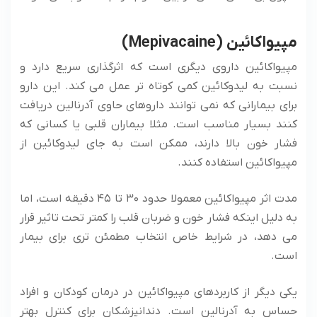
مپیواکائین (Mepivacaine)
مپیواکائین داروی دیگری است که اثرگذاری سریع دارد و
نسبت به لیدوکائین کمی کوتاه ‌تر عمل می ‌کند. این دارو
برای بیمارانی که نمی ‌توانند داروهای حاوی آدرنالین دریافت
کنند بسیار مناسب است. مثلا بیماران قلبی یا کسانی که
فشار خون بالا دارند، ممکن است به جای لیدوکائین از
مپیواکائین استفاده کنند.
مدت اثر مپیواکائین معمولا حدود ۳۰ تا ۴۵ دقیقه است، اما
به دلیل اینکه فشار خون و ضربان قلب را کمتر تحت تاثیر قرار
می ‌دهد، در شرایط خاص انتخاب مطمئن‌ تری برای بیمار
است.
یکی دیگر از کاربردهای مپیواکائین در درمان کودکان و افراد
حساس به آدرنالین است. دندانپزشکان برای کنترل بهتر