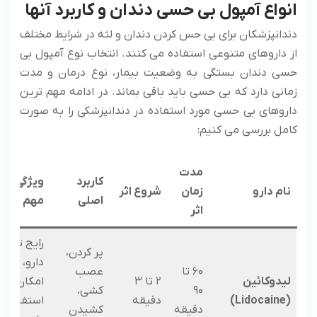
انواع آمپول بی حسی دندان و کاربرد آنها
دندانپزشکان برای بی حس کردن دندان و لثه در شرایط مختلف
از داروهای متنوعی استفاده می‌ کنند. انتخاب نوع آمپول بی
حسی دندان بستگی به وضعیت بیمار، نوع درمان و مدت
زمانی دارد که بی حسی باید باقی بماند. در ادامه مهم ترین
داروهای بی حسی مورد استفاده در دندانپزشکی را به صورت
کامل بررسی می‌ کنیم:
مدت
کاربرد
ویژگی‌ها
نام دارو
زمان
شروع اثر
اصلی
مهم
اثر
رایج ترین
پر کردن،
دارو، ایمن
۶۰ تا
عصب
لیدوکائین
۲ تا ۳
امکان
۹۰
کشی،
(Lidocaine)
دقیقه
استفاده با
دقیقه
کشیدن