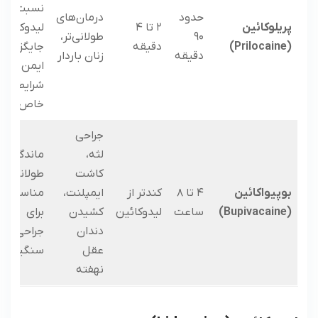
نسبت به
حدود
درمان‌های
پریلوکائین
۲ تا ۴
لیدوکائین
۹۰
طولانی‌تر،
(Prilocaine)
دقیقه
جایگزین
دقیقه
زنان باردار
ایمن در
شرایط
خاص
جراحی
لثه،
ماندگاری
کاشت
طولانی،
بوپیواکائین
۴ تا ۸
کندتر از
ایمپلنت،
مناسب
(Bupivacaine)
ساعت
لیدوکائین
کشیدن
برای
دندان
جراحی‌های
عقل
سنگین
نهفته